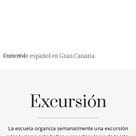
Cursos de español en Gran Canaria
desde 1964
Excursión
La escuela organiza semanalmente una excursión