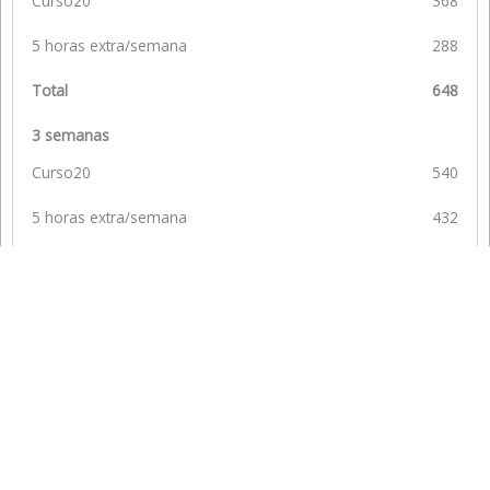
Curso20
368
5 horas extra/semana
288
Total
648
3 semanas
Curso20
540
5 horas extra/semana
432
Total
972
4 semanas
Curso20
540
5 horas extra/semana
576
Total
1116
5 semanas