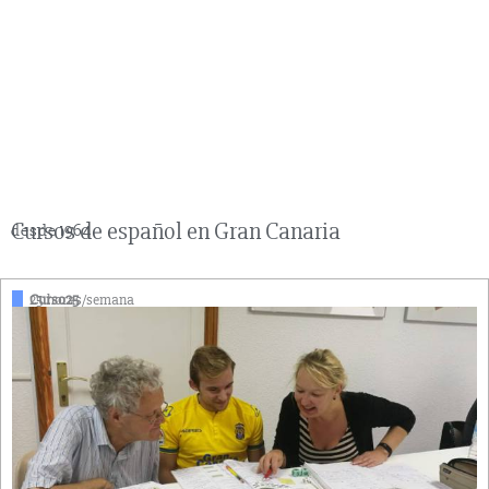
Cursos de español en Gran Canaria
desde 1964
Curso25
25 horas/semana